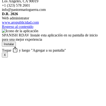
Los Ángeles,
⁠CA 90019
+1 (323) 578 2601
info@pastormarioguerra.com
D.R. 2026
Web administrator
www.aropublicidad.com
Regreso al contenido
SPANISH RDAV
Instale esta aplicación en su pantalla de inicio
para una mejor experiencia
Instalar
Toque
y luego "Agregar a su pantalla"
X