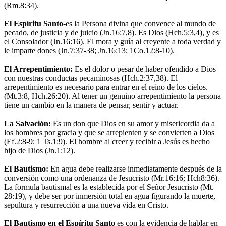
(Rm.8:34).
El Espíritu Santo
-es la Persona divina que convence al mundo de
pecado, de justicia y de juicio (Jn.16:7,8). Es Dios (Hch.5:3,4), y es
el Consolador (Jn.16:16). El mora y guía al creyente a toda verdad y
le imparte dones (Jn.7:37-38; Jn.16:13; 1Co.12:8-10).
El Arrepentimiento:
Es el dolor o pesar de haber ofendido a Dios
con nuestras conductas pecaminosas (Hch.2:37,38). El
arrepentimiento es necesario para entrar en el reino de los cielos.
(Mt.3:8, Hch.26:20). Al tener un genuino arrepentimiento la persona
tiene un cambio en la manera de pensar, sentir y actuar.
La Salvación:
Es un don que Dios en su amor y misericordia da a
los hombres por gracia y que se arrepienten y se convierten a Dios
(Ef.2:8-9; 1 Ts.1:9). El hombre al creer y recibir a Jesús es hecho
hijo de Dios (Jn.1:12).
El Bautismo:
En agua debe realizarse inmediatamente después de la
conversión como una ordenanza de Jesucristo (Mr.16:16; Hch8:36).
La formula bautismal es la establecida por el Señor Jesucristo (Mt.
28:19), y debe ser por inmersión total en agua figurando la muerte,
sepultura y resurrección a una nueva vida en Cristo.
El Bautismo en el Espíritu Santo
es con la evidencia de hablar en