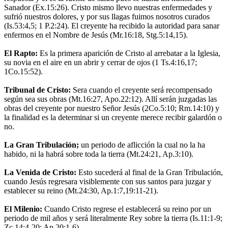
Sanador (Ex.15:26). Cristo mismo llevo nuestras enfermedades y
sufrió nuestros dolores, y por sus llagas fuimos nosotros curados
(Is.53:4,5; 1 P.2:24). El creyente ha recibido la autoridad para sanar
enfermos en el Nombre de Jesús (Mr.16:18, Stg.5:14,15).
El Rapto:
Es la primera aparición de Cristo al arrebatar a la Iglesia,
su novia en el aire en un abrir y cerrar de ojos (1 Ts.4:16,17;
1Co.15:52).
Tribunal de Cristo:
Sera cuando el creyente será recompensado
según sea sus obras (Mt.16:27, Apo.22:12). Allí serán juzgadas las
obras del creyente por nuestro Señor Jesús (2Co.5:10; Rm.14:10) y
la finalidad es la determinar si un creyente merece recibir galardón o
no.
La Gran Tribulación;
un periodo de aflicción la cual no la ha
habido, ni la habrá sobre toda la tierra (Mt.24:21, Ap.3:10).
La Venida de Cristo:
Esto sucederá al final de la Gran Tribulación,
cuando Jesús regresara visiblemente con sus santos para juzgar y
establecer su reino (Mt.24:30, Ap.1:7,19:11-21).
El Milenio:
Cuando Cristo regrese el establecerá su reino por un
periodo de mil años y será literalmente Rey sobre la tierra (Is.11:1-9;
Zc.14:4-20; Ap.20:1-6).