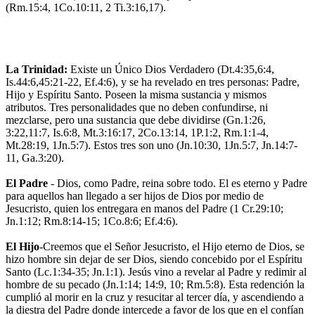
(Rm.15:4, 1Co.10:11, 2 Ti.3:16,17).
La Trinidad:
Existe un Único Dios Verdadero (Dt.4:35,6:4,
Is.44:6,45:21-22, Ef.4:6), y se ha revelado en tres personas: Padre,
Hijo y Espíritu Santo. Poseen la misma sustancia y mismos
atributos. Tres personalidades que no deben confundirse, ni
mezclarse, pero una sustancia que debe dividirse (Gn.1:26,
3:22,11:7, Is.6:8, Mt.3:16:17, 2Co.13:14, 1P.1:2, Rm.1:1-4,
Mt.28:19, 1Jn.5:7). Estos tres son uno (Jn.10:30, 1Jn.5:7, Jn.14:7-
11, Ga.3:20).
El Padre
- Dios, como Padre, reina sobre todo. El es eterno y Padre
para aquellos han llegado a ser hijos de Dios por medio de
Jesucristo, quien los entregara en manos del Padre (1 Cr.29:10;
Jn.1:12; Rm.8:14-15; 1Co.8:6; Ef.4:6).
El Hijo
-Creemos que el Señor Jesucristo, el Hijo eterno de Dios, se
hizo hombre sin dejar de ser Dios, siendo concebido por el Espíritu
Santo (Lc.1:34-35; Jn.1:1). Jesús vino a revelar al Padre y redimir al
hombre de su pecado (Jn.1:14; 14:9, 10; Rm.5:8). Esta redención la
cumplió al morir en la cruz y resucitar al tercer día, y ascendiendo a
la diestra del Padre donde intercede a favor de los que en el confían