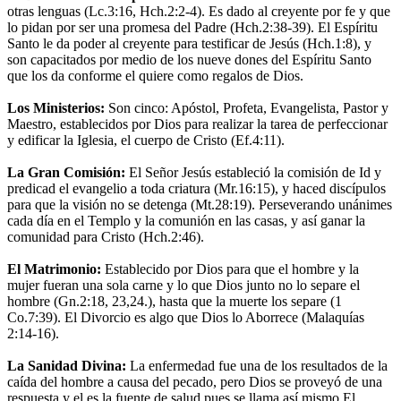
otras lenguas (Lc.3:16, Hch.2:2-4). Es dado al creyente por fe y que
lo pidan por ser una promesa del Padre (Hch.2:38-39). El Espíritu
Santo le da poder al creyente para testificar de Jesús (Hch.1:8), y
son capacitados por medio de los nueve dones del Espíritu Santo
que los da conforme el quiere como regalos de Dios.
Los Ministerios:
Son cinco: Apóstol, Profeta, Evangelista, Pastor y
Maestro, establecidos por Dios para realizar la tarea de perfeccionar
y edificar la Iglesia, el cuerpo de Cristo (Ef.4:11).
La Gran Comisión:
El Señor Jesús estableció la comisión de Id y
predicad el evangelio a toda criatura (Mr.16:15), y haced discípulos
para que la visión no se detenga (Mt.28:19). Perseverando unánimes
cada día en el Templo y la comunión en las casas, y así ganar la
comunidad para Cristo (Hch.2:46).
El Matrimonio:
Establecido por Dios para que el hombre y la
mujer fueran una sola carne y lo que Dios junto no lo separe el
hombre (Gn.2:18, 23,24.), hasta que la muerte los separe (1
Co.7:39). El Divorcio es algo que Dios lo Aborrece (Malaquías
2:14-16).
La Sanidad Divina:
La enfermedad fue una de los resultados de la
caída del hombre a causa del pecado, pero Dios se proveyó de una
respuesta y el es la fuente de salud pues se llama así mismo El